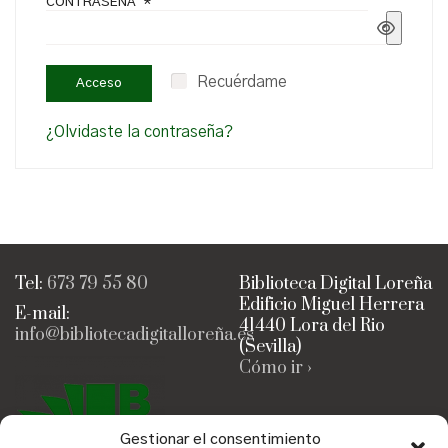
CONTRASEÑA
*
Recuérdame
Acceso
¿Olvidaste la contraseña?
Tel:
673 79 55 80
Biblioteca Digital Loreña
Edificio Miguel Herrera
E-mail:
41440 Lora del Rio
info@bibliotecadigitalloreña.es
(Sevilla)
Cómo ir ›
Inicio
Gestionar el consentimiento