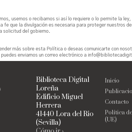
os, usemos o recibamos si así lo requiere o lo permite la ley,
a fe que la divulgación es necesaria para proteger nuestros de
a solicitud del gobierno.
nder más sobre esta Política o deseas comunicarte con nosotro
, puedes enviarnos un correo electrónico a info@bibliotecadigit
Biblioteca Digital
Inicio
Loreña
s
Publicaci
Edificio Miguel
Contacto
Herrera
Política d
41440 Lora del Rio
(UE)
(Sevilla)
Cómo ir ›