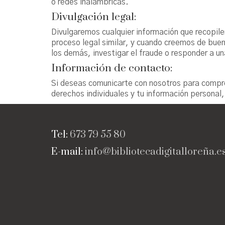
o redes inalámbricas.
Divulgación legal:
Divulgaremos cualquier información que recopilem
proceso legal similar, y cuando creemos de buen
los demás, investigar el fraude o responder a un
Información de contacto:
Si deseas comunicarte con nosotros para compre
derechos individuales y tu información personal
Tel:
673 79 55 80
E-mail:
info@bibliotecadigitalloreña.e