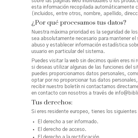
sobre las páginas web individuales o los produc
esta información recopilada automáticamente c
(incluidos, entre otros, nombre, apellido, direc
¿Por qué procesamos tus datos?
Nuestra máxima prioridad es la seguridad de los
sea absolutamente necesario para mantener el s
abuso y establecer información estadística sobr
usuario en particular del sistema.
Puedes visitar la web sin decirnos quién eres ni
si deseas utilizar algunas de las funciones del s
puedes proporcionarnos datos personales, como 
optar por no proporcionar tus datos personales,
recibir nuestro boletín ni contactarnos directa
en contacto con nosotros a través de info@bibli
Tus derechos:
Si eres residente europeo, tienes los siguiente
El derecho a ser informado.
El derecho de acceso.
El derecho a la rectificación.