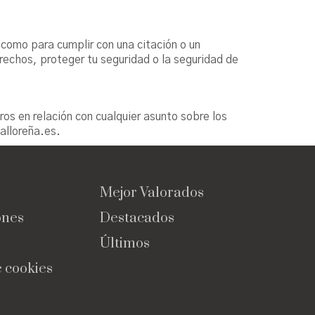
 como para cumplir con una citación o un
rechos, proteger tu seguridad o la seguridad de
s en relación con cualquier asunto sobre los
alloreña.es.
Mejor Valorados
ones
Destacados
Últimos
e cookies