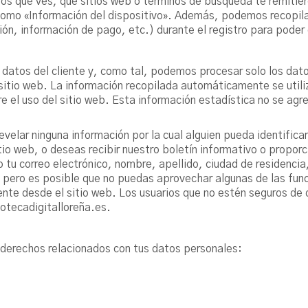
tos que ves, qué sitios web o términos de búsqueda te remitie
omo «Información del dispositivo». Además, podemos recopila
ción, información de pago, etc.) durante el registro para poder
 datos del cliente y, como tal, podemos procesar solo los dato
itio web. La información recopilada automáticamente se utiliz
e el uso del sitio web. Esta información estadística no se agr
 revelar ninguna información por la cual alguien pueda identifi
itio web, o deseas recibir nuestro boletín informativo o proporc
tu correo electrónico, nombre, apellido, ciudad de residencia
 pero es posible que no puedas aprovechar algunas de las func
mente desde el sitio web. Los usuarios que no estén seguros de
otecadigitalloreña.es.
s derechos relacionados con tus datos personales: