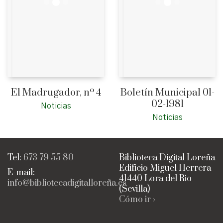
El Madrugador, nº 4
Boletín Municipal 01-
02-1981
Noticias
Noticias
Tel:
673 79 55 80
Biblioteca Digital Loreña
Edificio Miguel Herrera
E-mail:
41440 Lora del Rio
info@bibliotecadigitalloreña.es
(Sevilla)
Cómo ir ›