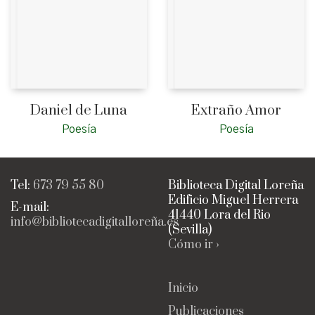
Daniel de Luna
Extraño Amor
Poesía
Poesía
Tel:
673 79 55 80
Biblioteca Digital Loreña
Edificio Miguel Herrera
E-mail:
41440 Lora del Rio
info@bibliotecadigitalloreña.es
(Sevilla)
Cómo ir ›
Inicio
Publicaciones