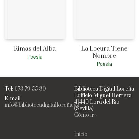
Rimas del Alba
La Locura Tiene
Nombre
Poesía
Poesía
Tel:
673 79 55 80
Biblioteca Digital Loreña
Edificio Miguel Herrera
E-mail:
41440 Lora del Rio
info@bibliotecadigitalloreña.es
(Sevilla)
Cómo ir ›
Inicio