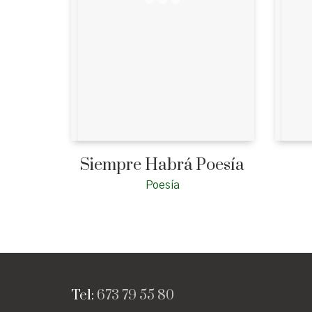
Siempre Habrá Poesía
Poesía
Tel:
673 79 55 80