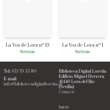
La Voz de Lora nº 13
La Voz de Lora nº 1
Noticias
Noticias
Tel:
673 79 55 80
Biblioteca Digital Loreña
Edificio Miguel Herrera
E-mail:
41440 Lora del Rio
info@bibliotecadigitalloreña.es
(Sevilla)
Cómo ir ›
Inicio