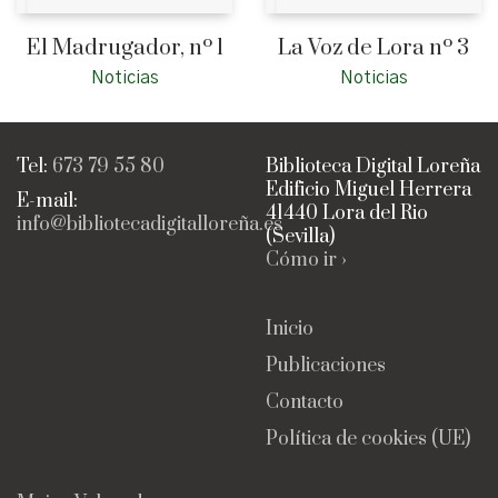
El Madrugador, nº 1
La Voz de Lora nº 3
Noticias
Noticias
Tel:
673 79 55 80
Biblioteca Digital Loreña
Edificio Miguel Herrera
E-mail:
41440 Lora del Rio
info@bibliotecadigitalloreña.es
(Sevilla)
Cómo ir ›
Inicio
Publicaciones
Contacto
Política de cookies (UE)