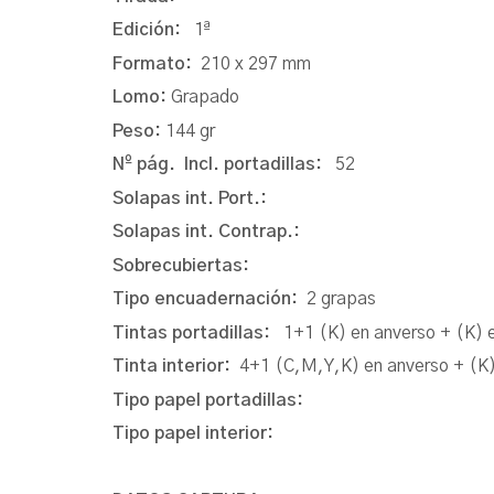
Edición:
1ª
Formato:
210 x 297 mm
Lomo:
Grapado
Peso:
144 gr
Nº pág. Incl. portadillas:
52
Solapas int. Port.:
Solapas int. Contrap.:
Sobrecubiertas:
Tipo encuadernación:
2 grapas
Tintas portadillas:
1+1 (K) en anverso + (K) 
Tinta interior:
4+1 (C,M,Y,K) en anverso + (K)
Tipo papel portadillas:
Tipo papel interior: