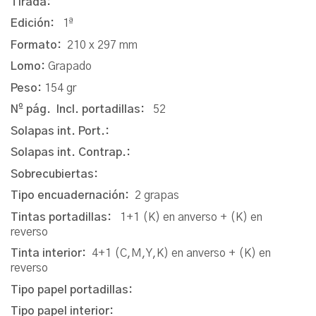
Tirada:
Edición:
1ª
Formato:
210 x 297 mm
Lomo:
Grapado
Peso:
154 gr
Nº pág. Incl. portadillas:
52
Solapas int. Port.:
Solapas int. Contrap.:
Sobrecubiertas:
Tipo encuadernación:
2 grapas
Tintas portadillas:
1+1 (K) en anverso + (K) en
reverso
Tinta interior:
4+1 (C,M,Y,K) en anverso + (K) en
reverso
Tipo papel portadillas:
Tipo papel interior: