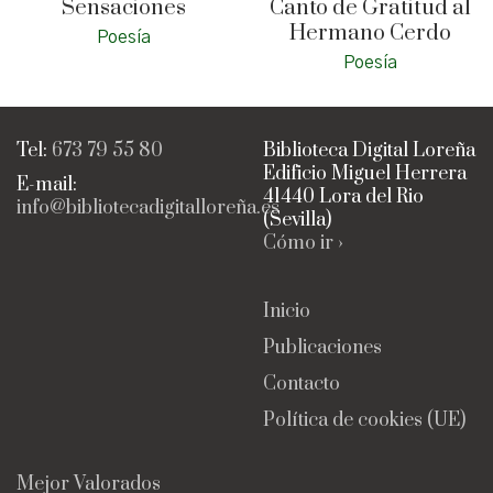
Sensaciones
Canto de Gratitud al
Hermano Cerdo
Poesía
Poesía
Tel:
673 79 55 80
Biblioteca Digital Loreña
Edificio Miguel Herrera
E-mail:
41440 Lora del Rio
info@bibliotecadigitalloreña.es
(Sevilla)
Cómo ir ›
Inicio
Publicaciones
Contacto
Política de cookies (UE)
Mejor Valorados