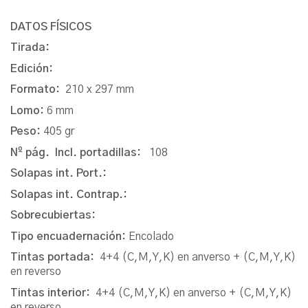
DATOS FÍSICOS
Tirada:
Edición:
Formato:
210 x 297 mm
Lomo:
6 mm
Peso:
405 gr
Nº pág. Incl. portadillas:
108
Solapas int. Port.:
Solapas int. Contrap.:
Sobrecubiertas:
Tipo encuadernación:
Encolado
Tintas portada:
4+4 (C,M,Y,K) en anverso + (C,M,Y,K)
en reverso
Tintas interior:
4+4 (C,M,Y,K) en anverso + (C,M,Y,K)
en reverso.