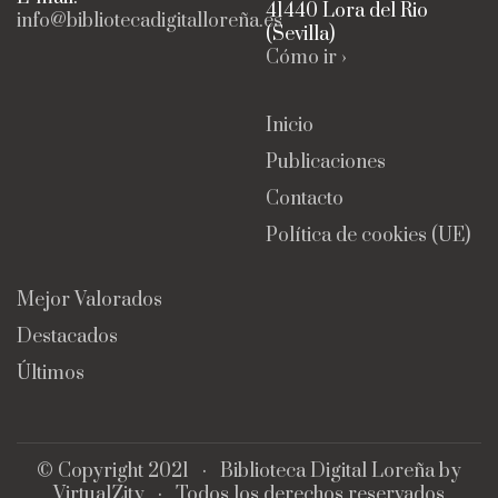
41440 Lora del Rio
info@bibliotecadigitalloreña.es
(Sevilla)
Cómo ir ›
Inicio
Publicaciones
Contacto
Política de cookies (UE)
Mejor Valorados
Destacados
Últimos
© Copyright 2021 ·
Biblioteca Digital Loreña
by
VirtualZity
· Todos los derechos reservados