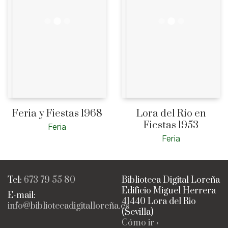
Feria y Fiestas 1968
Lora del Río en
Fiestas 1953
Feria
Feria
Tel:
673 79 55 80
Biblioteca Digital Loreña
Edificio Miguel Herrera
E-mail:
41440 Lora del Rio
info@bibliotecadigitalloreña.es
(Sevilla)
Cómo ir ›