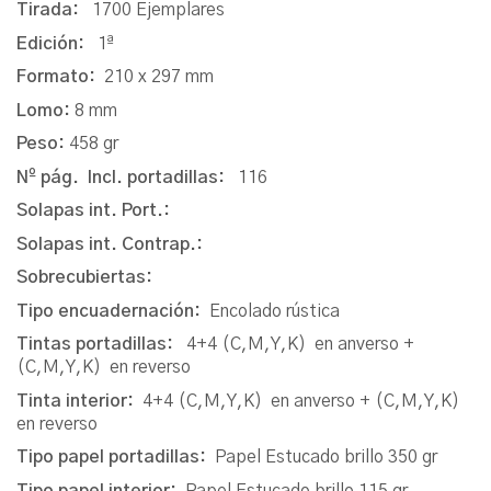
Tirada:
1700 Ejemplares
Edición:
1ª
Formato:
210 x 297 mm
Lomo:
8 mm
Peso:
458 gr
Nº pág. Incl. portadillas:
116
Solapas int. Port.:
Solapas int. Contrap.:
Sobrecubiertas:
Tipo encuadernación:
Encolado rústica
Tintas portadillas:
4+4 (C,M,Y,K) en anverso +
(C,M,Y,K) en reverso
Tinta interior:
4+4 (C,M,Y,K) en anverso + (C,M,Y,K)
en reverso
Tipo papel portadillas:
Papel Estucado brillo 350 gr
Tipo papel interior:
Papel Estucado brillo 115 gr