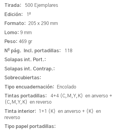
Tirada:
500 Ejemplares
Edición:
1ª
Formato:
205 x 290 mm
Lomo:
9 mm
Peso:
469 gr
Nº pág. Incl. portadillas:
118
Solapas int. Port.:
Solapas int. Contrap.:
Sobrecubiertas:
Tipo encuadernación:
Encolado
Tintas portadillas:
4+4 (C,M,Y,K) en anverso +
(C,M,Y,K) en reverso
Tinta interior:
1+1 (K) en anverso + (K) en
reverso
Tipo papel portadillas: