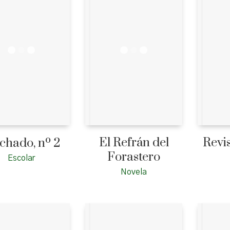
El Refrán del
Revi
hado, nº 2
Forastero
Escolar
Novela