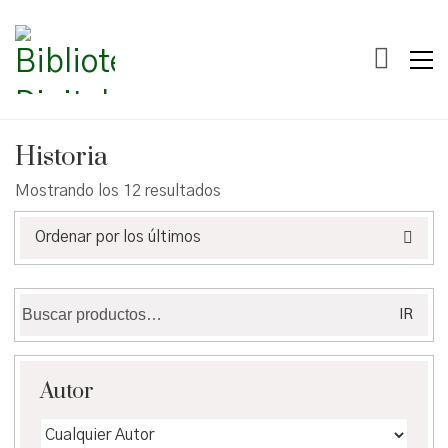
Historia
Ordenado
Mostrando los 12 resultados
por
los
Ordenar por los últimos
últimos
Buscar
IR
por:
Autor