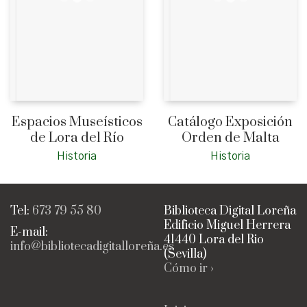
Espacios Museísticos
Catálogo Exposición
de Lora del Río
Orden de Malta
Historia
Historia
Tel:
673 79 55 80
Biblioteca Digital Loreña
Edificio Miguel Herrera
E-mail:
41440 Lora del Rio
info@bibliotecadigitalloreña.es
(Sevilla)
Cómo ir ›