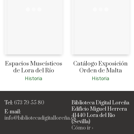
Espacios Museísticos
Catálogo Exposición
de Lora del Río
Orden de Malta
Historia
Historia
Tel:
673 79 55 80
Biblioteca Digital Loreña
Edificio Miguel Herrera
E-mail:
41440 Lora del Rio
info@bibliotecadigitalloreña.es
(Sevilla)
Cómo ir ›