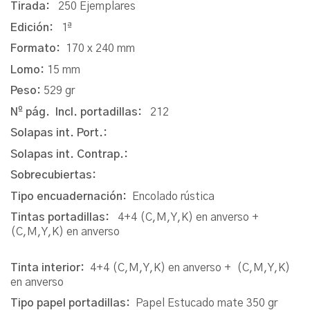
Tirada:
250 Ejemplares
Edición:
1ª
Formato:
170 x 240 mm
Lomo:
15 mm
Peso:
529 gr
Nº pág. Incl. portadillas:
212
Solapas int. Port.:
Solapas int. Contrap.:
Sobrecubiertas:
Tipo encuadernación:
Encolado rústica
Tintas portadillas:
4+4 (C,M,Y,K) en anverso +
(C,M,Y,K) en anverso
Tinta interior:
4+4 (C,M,Y,K) en anverso + (C,M,Y,K)
en anverso
Tipo papel portadillas:
Papel Estucado mate 350 gr