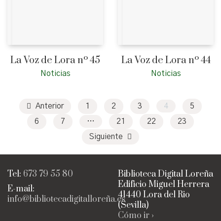
La Voz de Lora nº 45
La Voz de Lora nº 44
Noticias
Noticias
Anterior
1
2
3
4
5
6
7
…
21
22
23
Siguiente
Tel:
673 79 55 80
Biblioteca Digital Loreña
Edificio Miguel Herrera
E-mail:
41440 Lora del Rio
info@bibliotecadigitalloreña.es
(Sevilla)
Cómo ir ›