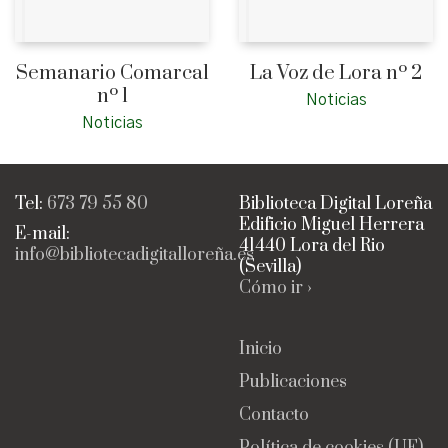
Semanario Comarcal
La Voz de Lora nº 2
nº 1
Noticias
Noticias
Tel:
673 79 55 80
Biblioteca Digital Loreña
Edificio Miguel Herrera
E-mail:
41440 Lora del Rio
info@bibliotecadigitalloreña.es
(Sevilla)
Cómo ir ›
Inicio
Publicaciones
Contacto