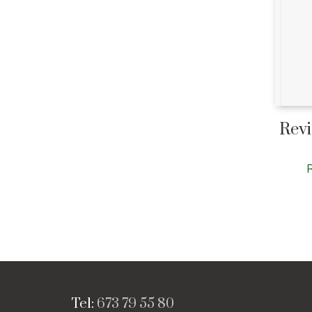
Revi
Tel:
673 79 55 80