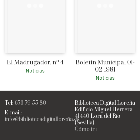
El Madrugador, nº 4
Boletín Municipal 01-
02-1981
Noticias
Noticias
Tel:
673 79 55 80
Biblioteca Digital Loreña
Edificio Miguel Herrera
E-mail:
41440 Lora del Rio
info@bibliotecadigitalloreña.es
(Sevilla)
Cómo ir ›