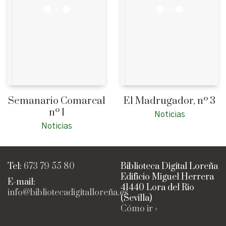
Semanario Comarcal
El Madrugador, nº 3
nº 1
Noticias
Noticias
Tel:
673 79 55 80
Biblioteca Digital Loreña
Edificio Miguel Herrera
E-mail:
41440 Lora del Rio
info@bibliotecadigitalloreña.es
(Sevilla)
Cómo ir ›