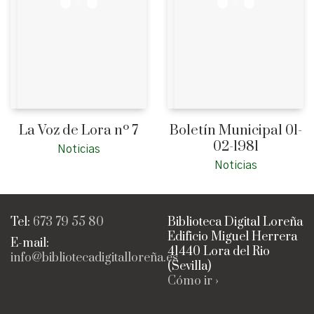
La Voz de Lora nº 7
Boletín Municipal 01-
02-1981
Noticias
Noticias
Tel:
673 79 55 80
Biblioteca Digital Loreña
Edificio Miguel Herrera
E-mail:
41440 Lora del Rio
info@bibliotecadigitalloreña.es
(Sevilla)
Cómo ir ›