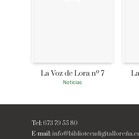
La Voz de Lora nº 7
La
Noticias
Tel:
673 79 55 80
E-mail:
info@bibliotecadigitalloreña.e