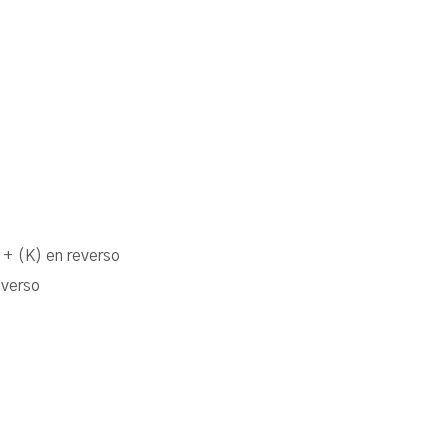
+ (K) en reverso
everso