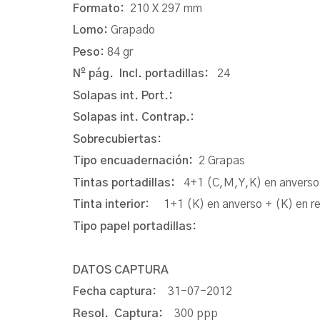
Formato:
210 X 297 mm
Lomo:
Grapado
Peso:
84 gr
Nº pág. Incl. portadillas:
24
Solapas int. Port.:
Solapas int. Contrap.:
Sobrecubiertas:
Tipo encuadernación:
2 Grapas
Tintas portadillas:
4+1 (C,M,Y,K) en anverso 
Tinta interior:
1+1 (K) en anverso + (K) en r
Tipo papel portadillas:
DATOS CAPTURA
Fecha captura:
31-07-2012
Resol. Captura:
300 ppp