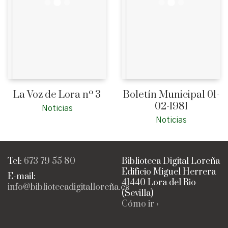
La Voz de Lora nº 3
Boletín Municipal 01-
02-1981
Noticias
Noticias
Tel:
673 79 55 80
Biblioteca Digital Loreña
Edificio Miguel Herrera
E-mail:
41440 Lora del Rio
info@bibliotecadigitalloreña.es
(Sevilla)
Cómo ir ›