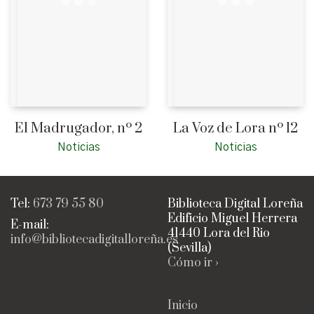
El Madrugador, nº 2
La Voz de Lora nº 12
Noticias
Noticias
Tel:
673 79 55 80
Biblioteca Digital Loreña
Edificio Miguel Herrera
E-mail:
41440 Lora del Rio
info@bibliotecadigitalloreña.es
(Sevilla)
Cómo ir ›
Inicio