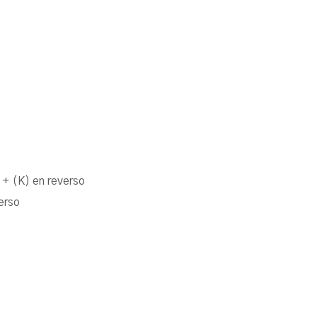
+ (K) en reverso
erso