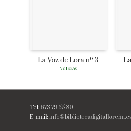
La Voz de Lora nº 3
La
Noticias
Tel:
673 79 55 80
E-mail:
info@bibliotecadigitalloreña.e