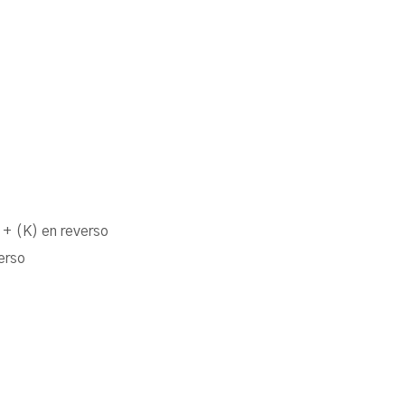
+ (K) en reverso
erso