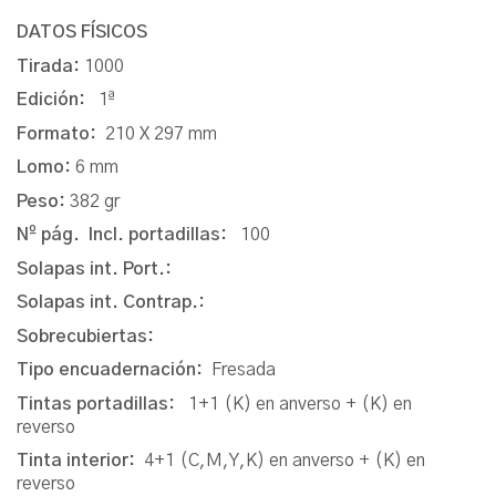
DATOS FÍSICOS
Tirada:
1000
Edición:
1ª
Formato:
210 X 297 mm
Lomo:
6 mm
Peso:
382 gr
Nº pág. Incl. portadillas:
100
Solapas int. Port.:
Solapas int. Contrap.:
Sobrecubiertas:
Tipo encuadernación:
Fresada
Tintas portadillas:
1+1 (K) en anverso + (K) en
reverso
Tinta interior:
4+1 (C,M,Y,K) en anverso + (K) en
reverso