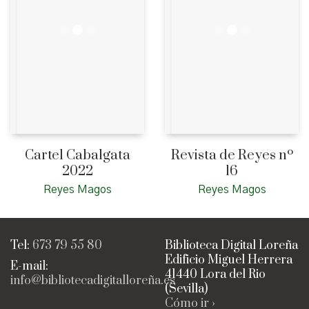
Cartel Cabalgata
Revista de Reyes nº
2022
16
Reyes Magos
Reyes Magos
Tel:
673 79 55 80
Biblioteca Digital Loreña
Edificio Miguel Herrera
E-mail:
41440 Lora del Rio
info@bibliotecadigitalloreña.es
(Sevilla)
Cómo ir ›