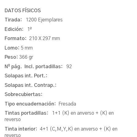
DATOS FÍSICOS
Tirada:
1200 Ejemplares
Edición:
1ª
Formato:
210 X 297 mm
Lomo:
5 mm
Peso:
366 gr
Nº pág. Incl. portadillas:
92
Solapas int. Port.:
Solapas int. Contrap.:
Sobrecubiertas:
Tipo encuadernación:
Fresada
Tintas portadillas:
1+1 (K) en anverso + (K) en
reverso
Tinta interior:
4+1 (C,M,Y,K) en anverso + (K) en
reverso