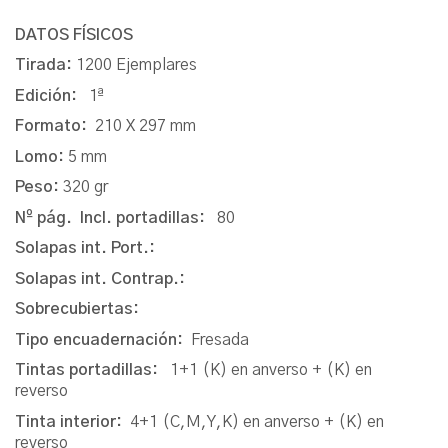
DATOS FÍSICOS
Tirada:
1200 Ejemplares
Edición:
1ª
Formato:
210 X 297 mm
Lomo:
5 mm
Peso:
320 gr
Nº pág. Incl. portadillas:
80
Solapas int. Port.:
Solapas int. Contrap.:
Sobrecubiertas:
Tipo encuadernación:
Fresada
Tintas portadillas:
1+1 (K) en anverso + (K) en
reverso
Tinta interior:
4+1 (C,M,Y,K) en anverso + (K) en
reverso