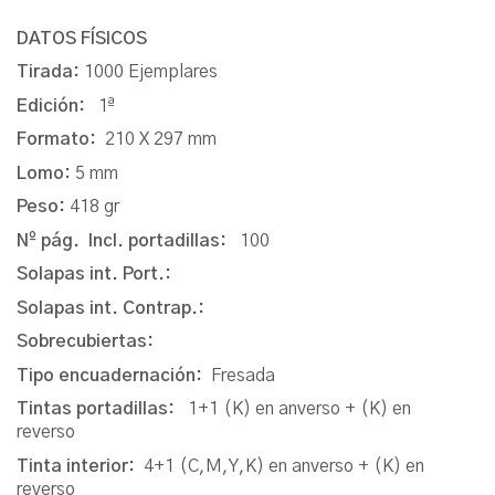
DATOS FÍSICOS
Tirada:
1000 Ejemplares
Edición:
1ª
Formato:
210 X 297 mm
Lomo:
5 mm
Peso:
418 gr
Nº pág. Incl. portadillas:
100
Solapas int. Port.:
Solapas int. Contrap.:
Sobrecubiertas:
Tipo encuadernación:
Fresada
Tintas portadillas:
1+1 (K) en anverso + (K) en
reverso
Tinta interior:
4+1 (C,M,Y,K) en anverso + (K) en
reverso