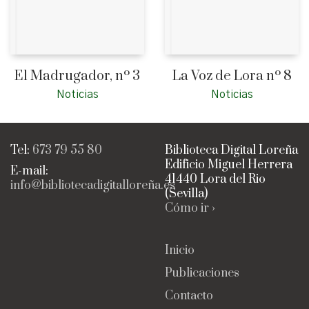
El Madrugador, nº 3
La Voz de Lora nº 8
Noticias
Noticias
Tel:
673 79 55 80
Biblioteca Digital Loreña
Edificio Miguel Herrera
E-mail:
41440 Lora del Rio
info@bibliotecadigitalloreña.es
(Sevilla)
Cómo ir ›
Inicio
Publicaciones
Contacto