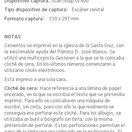
Dispositivo captura:
Scan Snap sv 600
Tipo dispositivo de captura
: Escáner cenital
Formato captura:
210 x 297 mm
NOTAS
Cimientos se imprimió en la Iglesia de la Santa Cruz, con
la inestimable ayuda del Párroco D. José Blanco. Se
utilizó una multicopista
Gestener
a la que se le colocaba
cliché de cera. En los últimos números comenzaron a
utilizarse clisés electrónicos.
Está impreso a una sola cara.
Cliché de cera:
Hace referencia a una lámina de papel
encerado, en la que se escribía el texto que se pretendía
imprimir. Para ello se colocaba en una máquina de
escribir, sin cinta, pues con ello lo que realmente se
conseguía era perforar este cliché. Para los dibujos, se
utilizaba un buril o bolígrafo sin tinta, con la misma
pretensión de perforar. Estas perforaciones permitían el
paso de la tinta una vez colocado en la multicopista. El