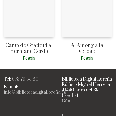
Canto de Gratitud al
Al Amor y a la
Hermano Cerdo
Verdad
Poesía
Poesía
Tel:
673 79 55 80
Biblioteca Digital Loreña
Edificio Miguel Herrera
E-mail:
41440 Lora del Rio
info@bibliotecadigitalloreña.es
(Sevilla)
Cómo ir ›