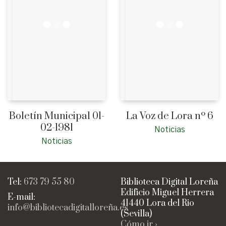
Boletín Municipal 01-
La Voz de Lora nº 6
02-1981
Noticias
Noticias
Tel:
673 79 55 80
Biblioteca Digital Loreña
Edificio Miguel Herrera
E-mail:
41440 Lora del Rio
info@bibliotecadigitalloreña.es
(Sevilla)
Cómo ir ›