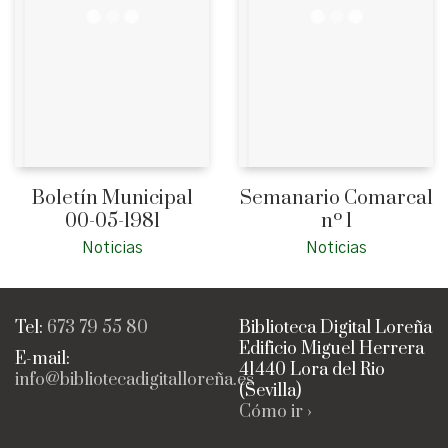
Boletín Municipal
Semanario Comarcal
00-05-1981
nº 1
Noticias
Noticias
Tel:
673 79 55 80
Biblioteca Digital Loreña
Edificio Miguel Herrera
E-mail:
41440 Lora del Rio
info@bibliotecadigitalloreña.es
(Sevilla)
Cómo ir ›