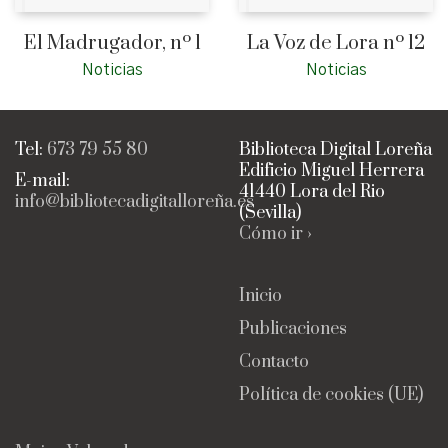
El Madrugador, nº 1
La Voz de Lora nº 12
Noticias
Noticias
Tel:
673 79 55 80
Biblioteca Digital Loreña
Edificio Miguel Herrera
E-mail:
41440 Lora del Rio
info@bibliotecadigitalloreña.es
(Sevilla)
Cómo ir ›
Inicio
Publicaciones
Contacto
Política de cookies (UE)